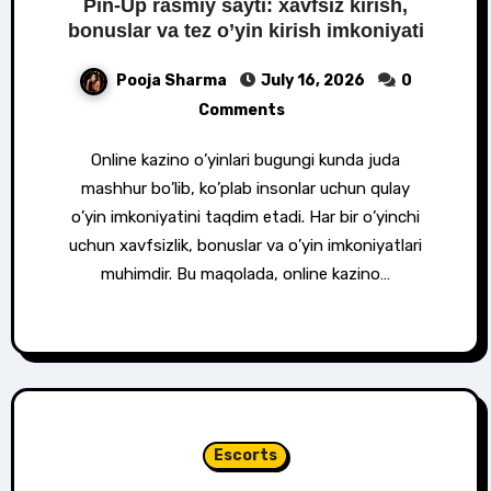
Pin-Up rasmiy sayti: xavfsiz kirish,
bonuslar va tez o’yin kirish imkoniyati
Pooja Sharma
July 16, 2026
0
Comments
Online kazino o’yinlari bugungi kunda juda
mashhur bo’lib, ko’plab insonlar uchun qulay
o’yin imkoniyatini taqdim etadi. Har bir o’yinchi
uchun xavfsizlik, bonuslar va o’yin imkoniyatlari
muhimdir. Bu maqolada, online kazino…
Escorts