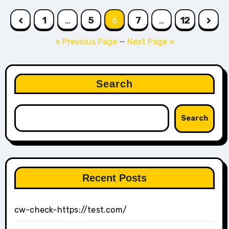
Posts
1
…
5
6
7
…
12
pagination
« Previous Page
—
Next Page »
Search
Search
Recent Posts
cw-check-https://test.com/