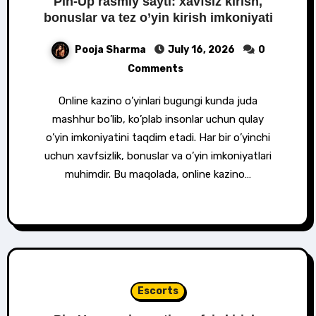
Pin-Up rasmiy sayti: xavfsiz kirish,
bonuslar va tez o’yin kirish imkoniyati
Pooja Sharma
July 16, 2026
0
Comments
Online kazino o’yinlari bugungi kunda juda
mashhur bo’lib, ko’plab insonlar uchun qulay
o’yin imkoniyatini taqdim etadi. Har bir o’yinchi
uchun xavfsizlik, bonuslar va o’yin imkoniyatlari
muhimdir. Bu maqolada, online kazino…
Escorts