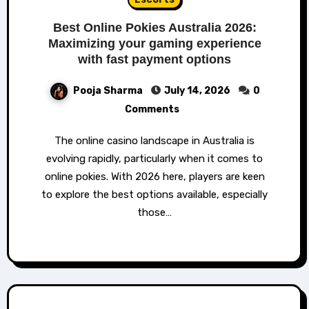
Best Online Pokies Australia 2026:
Maximizing your gaming experience
with fast payment options
Pooja Sharma
July 14, 2026
0
Comments
The online casino landscape in Australia is
evolving rapidly, particularly when it comes to
online pokies. With 2026 here, players are keen
to explore the best options available, especially
those…